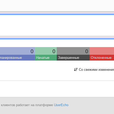
0
0
0
ланированные
Начатые
Завершенные
Отклоненные
Со свежими изменени
 клиентов работает на платформе
UserEcho