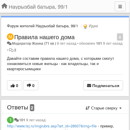
Наурызбай батыра, 99/1
Форум жителей Наурызбай батыра, 99/1
Идеи
Правила нашего дома
0
Модератор Жанна (71 кв )
9 лет назад
•
обновлен
101
9 лет назад
•
2
Давайте составим правила нашего дома, с которыми смогут
ознакомиться новые жильцы - как владельцы, так и
квартиросъемщики
0
0
Подписаться
Ответы
2
Старые сверху
101
9 лет назад
http://www.tsj.ru/imgrubrs.asp?art_id=28937&img=file
- пример,